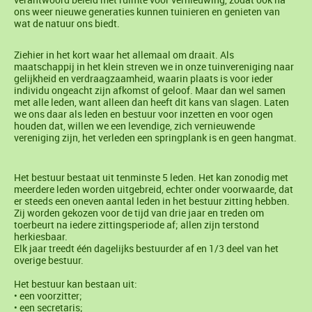
ons weer nieuwe generaties kunnen tuinieren en genieten van
wat de natuur ons biedt.
Ziehier in het kort waar het allemaal om draait. Als
maatschappij in het klein streven we in onze tuinvereniging naar
gelijkheid en verdraagzaamheid, waarin plaats is voor ieder
individu ongeacht zijn afkomst of geloof. Maar dan wel samen
met alle leden, want alleen dan heeft dit kans van slagen. Laten
we ons daar als leden en bestuur voor inzetten en voor ogen
houden dat, willen we een levendige, zich vernieuwende
vereniging zijn, het verleden een springplank is en geen hangmat.
Het bestuur bestaat uit tenminste 5 leden. Het kan zonodig met
meerdere leden worden uitgebreid, echter onder voorwaarde, dat
er steeds een oneven aantal leden in het bestuur zitting hebben.
Zij worden gekozen voor de tijd van drie jaar en treden om
toerbeurt na iedere zittingsperiode af; allen zijn terstond
herkiesbaar.
Elk jaar treedt één dagelijks bestuurder af en 1/3 deel van het
overige bestuur.
Het bestuur kan bestaan uit:
• een voorzitter;
• een secretaris;