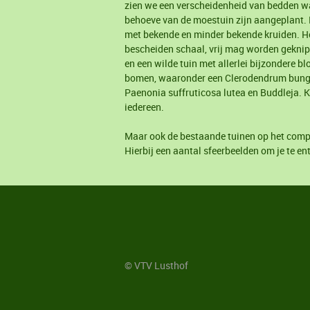
zien we een verscheidenheid van bedden wa
behoeve van de moestuin zijn aangeplant. 
met bekende en minder bekende kruiden. Het
bescheiden schaal, vrij mag worden geknipt
en een wilde tuin met allerlei bijzondere b
bomen, waaronder een Clerodendrum bung
Paenonia suffruticosa lutea en Buddleja. 
iedereen.
Maar ook de bestaande tuinen op het comple
Hierbij een aantal sfeerbeelden om je te e
© VTV Lusthof