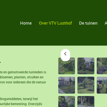
Home
Over VTV Lusthof
De tuinen
.
te en gemotiveerde tuinleden is
 bloemen, planten, struiken en
ron voor iedereen die de natuur
ingsmiddelen, terwijl het
urlijke bemesting. Enerzijds