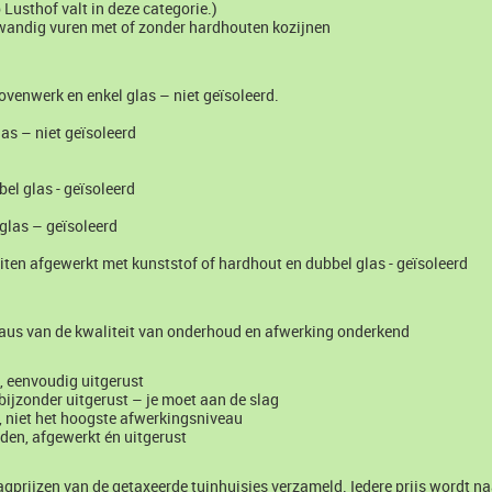
 Lusthof valt in deze categorie.)
wandig vuren met of zonder hardhouten kozijnen
venwerk en enkel glas – niet geïsoleerd.
as – niet geïsoleerd
el glas - geïsoleerd
glas – geïsoleerd
ten afgewerkt met kunststof of hardhout en dubbel glas - geïsoleerd
eaus van de kwaliteit van onderhoud en afwerking onderkend
, eenvoudig uitgerust
t bijzonder uitgerust – je moet aan de slag
 niet het hoogste afwerkingsniveau
den, afgewerkt én uitgerust
prijzen van de getaxeerde tuinhuisjes verzameld. Iedere prijs wordt naa