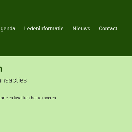
Agenda
Ledeninformatie
Nieuws
Contact
n
ansacties
rie en kwaliteit het te taxeren