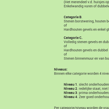
(Het merendeel v.d. huisjes op
Enkelwandig vuren of dubbel
Categorie B
.
Stenen borstwering, houten bo
of
Hardhouten gevels en enkel gl
Categorie C.
Volledig stenen gevels en dubb
of
Hardhouten gevels en dubbel 
of
Stenen binnenmuur en van bui
Niveaus:
Binnen elke categorie worden 4 niv
Niveau 1
. slecht onderhouden
Niveau 2
. redelijke staat, nie
Niveau 3
. prima onderhouden,
Niveau 4
. Zeer goed onderhou
Per categorie/niveau worden de vraag